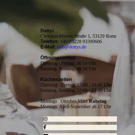
Dottys
Christian-Miesen-Straße 1, 53129 Bonn
Telefon:
+49 (0)228 93390606
E-Mail:
info@dottys.de
Öffnungszeiten
Dienstag - Freitag: ab 14 Uhr
Samstag, Sonntag: ab 10 Uhr
Küchenzeiten
Dienstag - Freitag: 17:00 - 21:45 Uhr
Samstag, Sonntag: 12:00 - 21:45 Uhr
Montags Oktober-März
Ruhetag
Montags April-September ab 17 Uhr