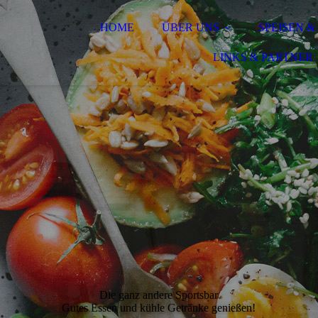
HOME
ÜBER UNS
SPEISEN 
LINKS & PARTNER
Die ganz andere Sportsbar
Gutes Essen und kühle Getränke genießen!