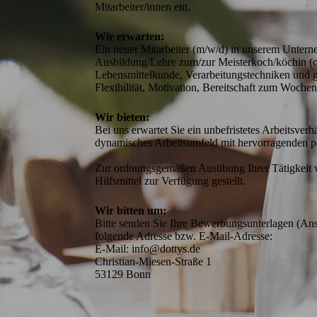
Mitarbeiter/innen ein.
Wir erwarten:
Ein neuer Mitarbeiter (m/w/d) in unserem Untern
Ausbildung/Lehre zum/zur Meisterkoch/köchin (o
Lebensmittelkunde, Verarbeitungstechniken und g
Flexibilität, Motivation, Bereitschaft zum Woche
Wir bieten:
Bei uns erwartet Sie ein unbefristetes Arbeitsverh
dynamisches Arbeitsumfeld mit hervorragenden pe
Zur ordnungsgemäßen Ausübung Ihrer Tätigkeit wir
Wir bitten um:
Bitte senden Sie Ihre Bewerbungsunterlagen (Ansc
folgende Adresse bzw. E-Mail-Adresse:

E-Mail: info@dottys.de  

Christian-Miesen-Straße 1

53129 Bonn