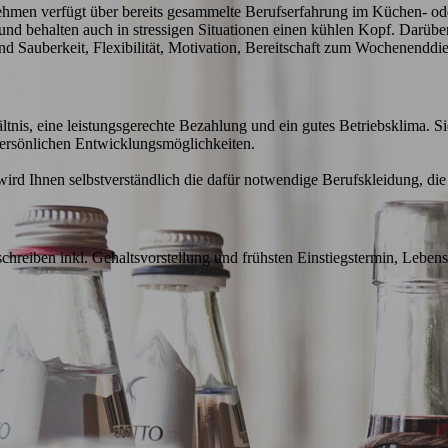
ehmen verfügt über bereits gesammelte Berufserfahrung im Küchen- ode
r und behalten auch in stressigen Situationen einen kühlen Kopf. Darüb
d Sauberkeit, Flexibilität, Motivation, Bereitschaft zum Wochenenddien
ältnis, eine leistungsgerechte Bezahlung und ein gutes Betriebsklima. Si
rsönlichen Entwicklungsmöglichkeiten. 

d Ihnen selbstverständlich die dafür notwendige Berufskleidung, die g
hreiben inkl. Gehaltsvorstellung und frühsten Einstiegstermin, Lebensl