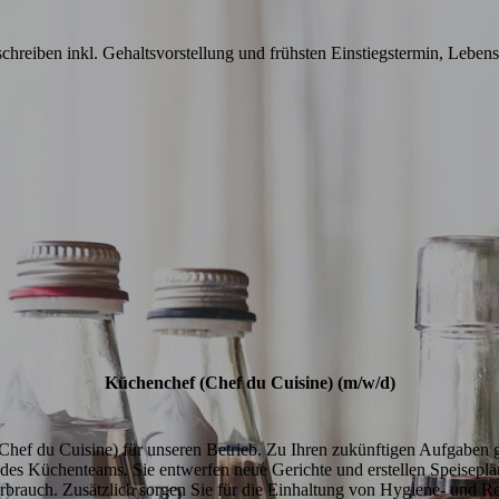
hreiben inkl. Gehaltsvorstellung und frühsten Einstiegstermin, Lebensl
Küchenchef (Chef du Cuisine) (m/w/d)
hef du Cuisine) für unseren Betrieb. Zu Ihren zukünftigen Aufgaben geh
es Küchenteams. Sie entwerfen neue Gerichte und erstellen Speisepläne
brauch. Zusätzlich sorgen Sie für die Einhaltung von Hygiene- und 