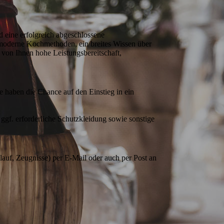
eine erfolgreich abgeschlossene 
moderne Kochmethoden, ein breites Wissen über 
on Ihnen hohe Leistungsbereitschaft, 
e haben die Chance auf den Einstieg in ein 
gf. erforderliche Schutzkleidung sowie sonstige 
auf, Zeugnisse) per E-Mail oder auch per Post an 