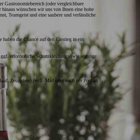
r Gastronomiebereich (oder vergleichbare 
er hinaus wünschen wir uns von Ihnen eine hohe 
st, Teamgeist und eine saubere und verlässliche 
e haben die Chance auf den Einstieg in ein 
gf. erforderliche Schutzkleidung sowie sonstige 
auf, Zeugnisse) per E-Mail oder auch per Post an 