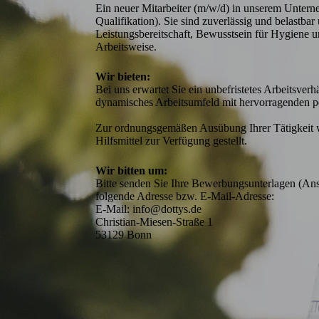
Ein neuer Mitarbeiter (m/w/d) in unserem Untern
Qualifikation). Sie sind zuverlässig und belastba
Leistungsbereitschaft, Bewusstsein für Hygiene un
Arbeitsweise.
Wir bieten:
Bei uns erwartet Sie ein unbefristetes Arbeitsverh
dynamisches Arbeitsumfeld mit hervorragenden pe
Zur ordnungsgemäßen Ausübung Ihrer Tätigkeit wir
Wir bitten um:
Bitte senden Sie Ihre Bewerbungsunterlagen (Ansc
folgende Adresse bzw. E-Mail-Adresse:

E-Mail: info@dottys.de  

Christian-Miesen-Straße 1

53129 Bonn