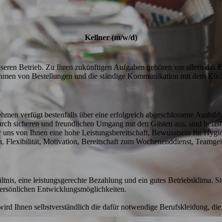
Kellner (m/w/d)
unseren Betrieb. Zu Ihren zukünftigen Aufgaben gehören vor allem das
ehmen von Bestellungen und die ständige Kommunikation mit dem Küch
hmen verfügt bestenfalls über eine erfolgreich abgeschlossene Ausbild
urch sicheren und freundlichen Umgang mit den Gästen aus, sind belastb
uns von Ihnen eine hohe Leistungsbereitschaft, Bewusstsein für Hygien
Flexibilität, Motivation, Bereitschaft zum Wochenenddienst, Teamgeist
ältnis, eine leistungsgerechte Bezahlung und ein gutes Betriebsklima. Si
rsönlichen Entwicklungsmöglichkeiten. 

d Ihnen selbstverständlich die dafür notwendige Berufskleidung, die g