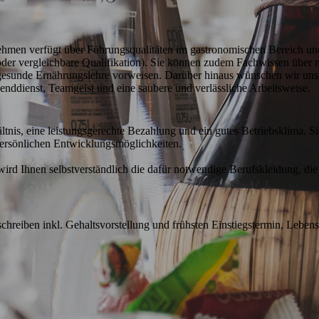
ehmen verfügt über Führungsqualitäten im gastronomischen Bereich und 
der vergleichbare Qualifikation). Sie können zudem Fachwissen über 
esunde Ernährungslehre vorweisen. Darüber hinaus wünschen wir uns v
nenddienst, Teamgeist und eine saubere und verlässliche Arbeitsweise.
ältnis, eine leistungsgerechte Bezahlung und ein gutes Betriebsklima. Si
rsönlichen Entwicklungsmöglichkeiten. 

d Ihnen selbstverständlich die dafür notwendige Berufskleidung, die g
hreiben inkl. Gehaltsvorstellung und frühsten Einstiegstermin, Lebensl