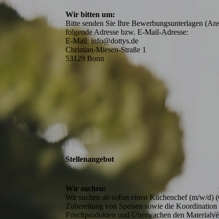
Wir bitten um:
Bitte senden Sie Ihre Bewerbungsunterlagen (Ansc
folgende Adresse bzw. E-Mail-Adresse:

E-Mail: info@dottys.de 

Christian-Miesen-Straße 1

53129 Bonn
Stellenangebot
Wir suchen:
Wir suchen ab sofort einen Küchenchef (m/w/d) (C
Zubereitung von Speisen sowie die Koordination d
Frischprodukten und Überwachen den Materialver