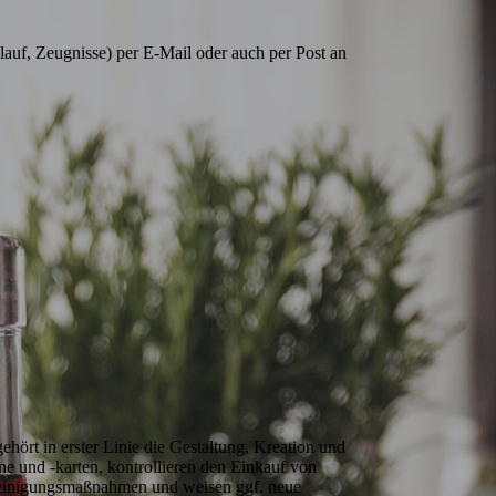
auf, Zeugnisse) per E-Mail oder auch per Post an 
ört in erster Linie die Gestaltung, Kreation und 
 und -karten, kontrollieren den Einkauf von 
Reinigungsmaßnahmen und weisen ggf. neue 