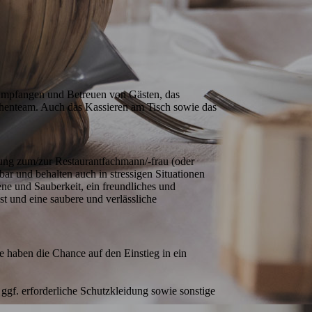
 Empfangen und Betreuen von Gästen, das 
enteam. Auch das Kassieren am Tisch sowie das 
ung zum/zur Restaurantfachmann/-frau (oder 
ar und behalten auch in stressigen Situationen 
e und Sauberkeit, ein freundliches und 
 und eine saubere und verlässliche 
e haben die Chance auf den Einstieg in ein 
gf. erforderliche Schutzkleidung sowie sonstige 